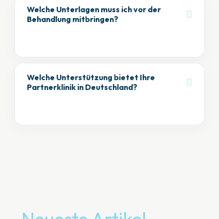
Behandlungsplanung
: Die erhaltenen 3D-Bilder
Welche Unterlagen muss ich vor der
Behandlung mitbringen?
werden für die Planung von Behandlungen wie
Zirkonkronen, Implantaten und Smile Design
verwendet.
2-Flughafen-Transfer
Welche Unterstützung bietet Ihre
Partnerklinik in Deutschland?
3-Hospitality Dienstleistungen
1. die Beratung vor der Behandlung
4-Zahlungsmöglichkeiten