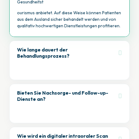
Gesundheitst
ourismus anbietet. Auf diese Weise können Patienten
aus dem Ausland sicher behandelt werden und von
qualitativ hochwertigen Dienstleistungen profitieren.
Wie lange dauert der
Behandlungsprozess?
Bieten Sie Nachsorge- und Follow-up-
Dienste an?
Zirkoniumkrone und Smile Design: In der Regel
dauert es 5-7 Tage.
Implantat-Behandlung: Das Einsetzen des
Implantats dauert in der Regel 1-2 Tage. Es kann
jedoch eine Wartezeit von 3-6 Monaten
erforderlich sein, damit sich das Implantat mit dem
Wie wird ein digitaler intraoraler Scan
Knochen verbinden kann. Danach wird die