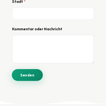
Stadt
*
c
h
r
i
c
h
t
Kommentar oder Nachricht
Senden