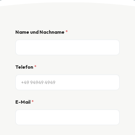
Name und Nachname
*
Telefon
*
N
E-Mail
*
a
m
e
*
N
a