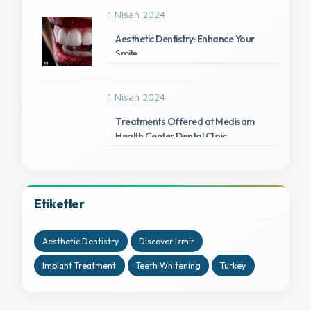
1 Nisan 2024
Aesthetic Dentistry: Enhance Your
Smile
1 Nisan 2024
Treatments Offered at Medisam
Health Center Dental Clinic
Etiketler
Aesthetic Dentistry
Discover Izmir
Implant Treatment
Teeth Whitening
Turkey