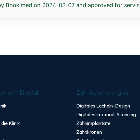
 by Bookimed on
2024-03-07
and approved for serving
edisam Dental
Zahnbehandlungen
inik
Digitales Lächeln-Design
n
Digitales Intraoral-Scanning
die Klinik
Zahnimplantate
n
Zahnkronen