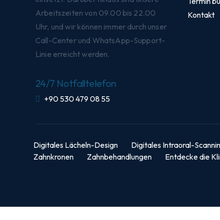
Termin b
Arbeitszeiten von 09.00 bis 22.00
Kontakt
Uhr, und wir können immer durch unser
Call-Center und WhatsApp-Support-
Linie erreicht werden.
24/7 Notfalltelefon
+90 530 479 08 55
Digitales Lächeln-Design
Digitales Intraoral-Scanni
Zahnkronen
Zahnbehandlungen
Entdecke die Kli