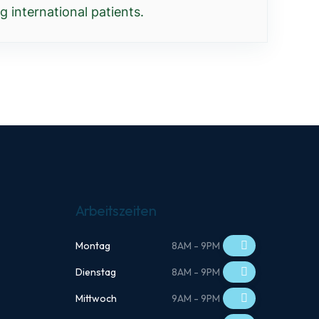
 international patients.
Arbeitszeiten
Montag
8AM - 9PM
Dienstag
8AM - 9PM
Mittwoch
9AM - 9PM