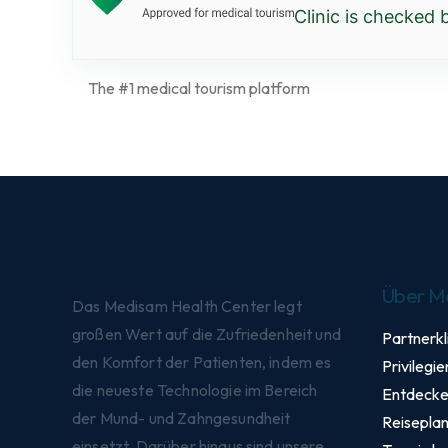
Clinic is checked
The #1 medical tourism platform
Über M
Das Medisam Health Center legt
großen Wert auf die Zufriedenheit und
Partnerkl
den Komfort der Patienten, indem es
Privilegie
die neueste Technologie im Bereich
Entdecke 
der Mund- und Zahngesundheit
Reisepla
einsetzt. Darüber hinaus sind unsere