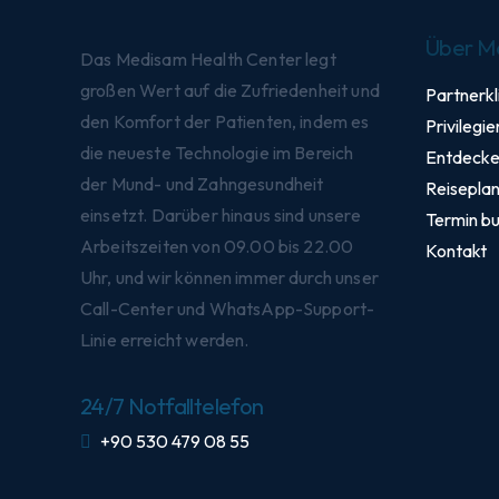
Über M
Das Medisam Health Center legt
großen Wert auf die Zufriedenheit und
Partnerkl
den Komfort der Patienten, indem es
Privilegie
die neueste Technologie im Bereich
Entdecke 
der Mund- und Zahngesundheit
Reisepla
einsetzt. Darüber hinaus sind unsere
Termin b
Arbeitszeiten von 09.00 bis 22.00
Kontakt
Uhr, und wir können immer durch unser
Call-Center und WhatsApp-Support-
Linie erreicht werden.
24/7 Notfalltelefon
+90 530 479 08 55