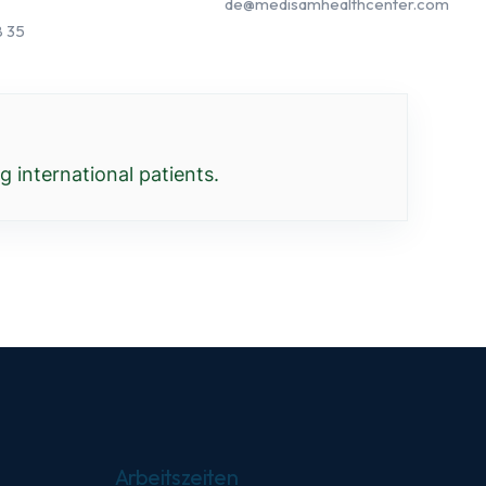
de@medisamhealthcenter.com
8 35
 international patients.
Arbeitszeiten