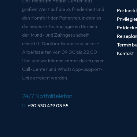
Das Medisam Health Center legt
großen Wert auf die Zufriedenheit und
Partnerkl
den Komfort der Patienten, indem es
Privilegie
die neueste Technologie im Bereich
Entdecke 
der Mund- und Zahngesundheit
Reisepla
einsetzt. Darüber hinaus sind unsere
Termin b
Arbeitszeiten von 09.00 bis 22.00
Kontakt
Uhr, und wir können immer durch unser
Call-Center und WhatsApp-Support-
Linie erreicht werden.
24/7 Notfalltelefon
+90 530 479 08 55