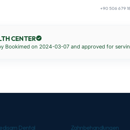
+90 506 679 1
LTH CENTER
 by Bookimed on
2024-03-07
and approved for serving
edisam Dental
Zahnbehandlungen