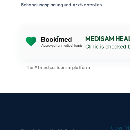
Behandlungsplanung und Arztkontrollen.
MEDISAM HEA
Clinic is checked
The #1 medical tourism platform
Über M