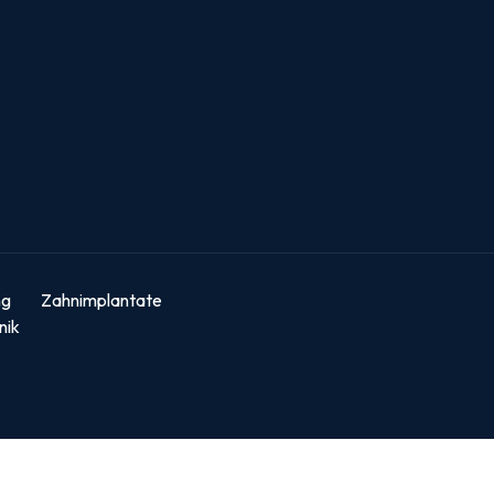
ng
Zahnimplantate
nik